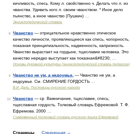
кичливость, спесь. Кому л. свойственно ч. Делать что л. из
чванства. Удивить кого л. своим чванством. * Иное дело
пьянство, а иное чванство (Пушкин) …
Энциклопедический словарь
Чванство
— отрицательное нравственно этическое
8
качество личности, проявляющееся как спесь, чопорность,
показная принципиальность, надменность, капризность.
Чванство вырастает на гордыне, тщеславии человека. Это
качество нередко выступает как показная&#8230; …
Основы духовной культуры (энциклопедический словарь педагога)
Чванство не ум, а недоумье.
— Чванство не ум, а
9
недоумье. См. СМИРЕНИЕ ГОРДОСТЬ …
В.И. Даль. Пословицы русского народа
Чванство
— ср. Важничание, тщеславие, спесь;
10
тщеславная гордость. Толковый словарь Ефремовой. Т. Ф.
Ефремова. 2000 …
Современный толковый словарь русского языка Ефремовой
Страницы
Следующая
→