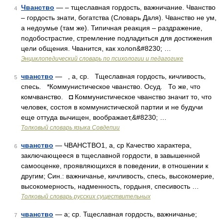
Чванство
— – тщеславная гордость, важничание. Чванство
4
– гордость знати, богатства (Словарь Даля). Чванство не ум,
а недоумье (там же). Типичная реакция – раздражение,
подобострастие, стремление подладиться для достижения
цели общения. Чванится, как холоп&#8230; …
Энциклопедический словарь по психологии и педагогике
чванство
— , а, ср. Тщеславная гордость, кичливость,
5
спесь. *Коммунистическое чванство. Осуд. То же, что
комчванство. ◘ Коммунистическое чванство значит то, что
человек, состоя в коммунистической партии и не будучи
еще оттуда вычищен, воображает,&#8230; …
Толковый словарь языка Совдепии
чванство
— ЧВАНСТВО1, а, ср Качество характера,
6
заключающееся в тщеславной гордости, в завышенной
самооценке, проявляющихся в поведении, в отношении к
другим; Син.: важничанье, кичливость, спесь, высокомерие,
высокомерность, надменность, гордыня, спесивость …
Толковый словарь русских существительных
чванство
— а; ср. Тщеславная гордость, важничанье;
7