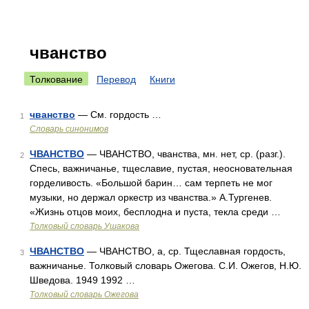
чванство
Толкование
Перевод
Книги
чванство
— См. гордость …
1
Словарь синонимов
ЧВАНСТВО
— ЧВАНСТВО, чванства, мн. нет, ср. (разг.).
2
Спесь, важничанье, тщеславие, пустая, неосновательная
горделивость. «Большой барин… сам терпеть не мог
музыки, но держал оркестр из чванства.» А.Тургенев.
«Жизнь отцов моих, бесплодна и пуста, текла среди …
Толковый словарь Ушакова
ЧВАНСТВО
— ЧВАНСТВО, а, ср. Тщеславная гордость,
3
важничанье. Толковый словарь Ожегова. С.И. Ожегов, Н.Ю.
Шведова. 1949 1992 …
Толковый словарь Ожегова